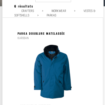
6 résultats
Popularité
CRAFTERS
>
WORKWEAR
>
VESTES &
Prix décroissant
SOFTSHELLS
>
PARKAS
Prix croissant
PARKA DOUBLURE MATELASSÉE
KARIBAN