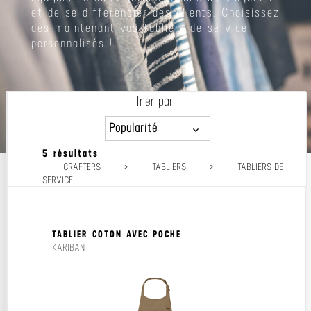
et de se différencier des clients. Choisissez
dès maintenant vos tabliers de service
personnalisés !
Trier par :
Popularité
5 résultats
Popularité
CRAFTERS
>
TABLIERS
>
TABLIERS DE
Prix décroissant
SERVICE
Prix croissant
TABLIER COTON AVEC POCHE
KARIBAN