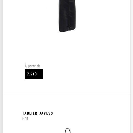
À partir de
7.21€
TABLIER JAVESS
HQT