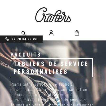
04 78 84 33 23
PRODUITS
TABLIERS DE SERVICE
PERSONNALISÉS
Parmi notre sélection de tabliers
personnalisés, nous avons une collection
spéciale de tabliers de service à
personnaliser. Ils seront idéals pour vos
équipes en salle qui ont besoin de s’équiper