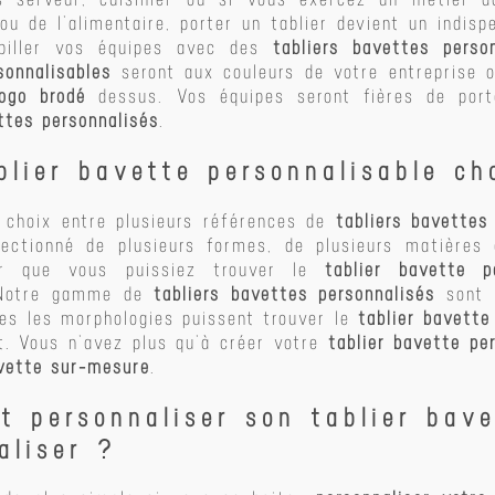
ou de l’alimentaire, porter un tablier devient un indisp
abiller vos équipes avec des
tabliers bavettes perso
sonnalisables
seront aux couleurs de votre entreprise 
logo brodé
dessus. Vos équipes seront fières de porte
ttes personnalisés
.
blier bavette personnalisable ch
 choix entre plusieurs références de
tabliers bavettes
ectionné de plusieurs formes, de plusieurs matières
ur que vous puissiez trouver le
tablier bavette p
 Notre gamme de
tabliers bavettes personnalisés
sont d
tes les morphologies puissent trouver le
tablier bavette
t. Vous n’avez plus qu’à créer votre
tablier bavette pe
avette sur-mesure
.
 personnaliser son tablier bave
aliser ?