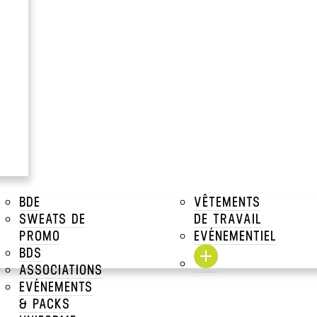
vos tabliers bavettes personnalisés. Si vous travaillez 
, vos équipes auront besoin d'un tablier bavette personn
>
TABLIERS BAVETTES
BDE
VÊTEMENTS
SWEATS DE
DE TRAVAIL
PROMO
EVÉNEMENTIEL
E
TABLIER LONG AVEC
BDS
POCHES GALA
ASSOCIATIONS
Crafters
EVÉNEMENTS
& PACKS