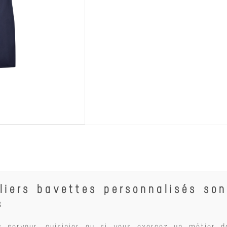
CRAFTEZ
VOIR LE PRODUIT
liers bavettes personnalisés so
s
s serveur, cuisinier ou si vous exercez un métier d