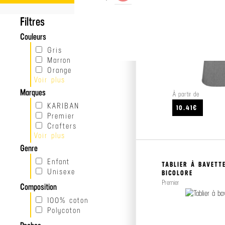
Filtres
Couleurs
Gris
Marron
Orange
Voir plus
Rouge
Bleu
Marques
À partir de
Vert
KARIBAN
10.41€
Jaune
Premier
Rose
Crafters
Bordeaux
Voir plus
SOLS
Noir
Genre
Beige
Blanc
Enfant
TABLIER À BAVETT
Violet
Unisexe
BICOLORE
Premier
Composition
100% coton
Polycoton