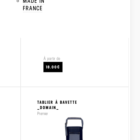
MADE IN
FRANCE
À partir de
CRAFTEZ
VOIR LE PRODUIT
VO
18.00€
TABLIER À BAVETTE
_DOMAIN_
Premier