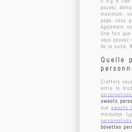
Il n’y a rie
T-shirts
pouvez dema
Vestes & blousons
maximum, vo
page, vous 
également no
Une fois que
vous pouvez 
de la suite.
Quelle 
personn
Crafters vou
entre la bro
personnalisés
sweats perso
que
sweats à
marquage ty
personnalisés
bavettes per