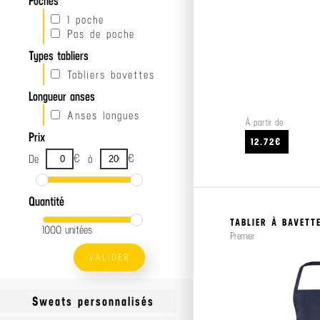
Poches
1 poche
Pas de poche
Types tabliers
Tabliers bavettes
Longueur anses
Anses longues
À partir de
Prix
12.72€
€
€
De
à
Quantité
TABLIER À BAVETT
1000 unitées
Premier
VALIDER
Sweats personnalisés