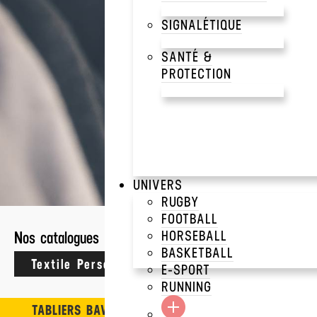
SIGNALÉTIQUE
Crafters vous fournit 
le secteur alimentaire
SANTÉ &
PROTECTION
7 résultats
UNIVERS
CRAFTERS
>
TABLIERS
RUGBY
FOOTBALL
HORSEBALL
Nos catalogues
TABLIER À BAVETT
BASKETBALL
''COLOURS''
E-SPORT
Premier
RUNNING
TABLIERS BAVETTES