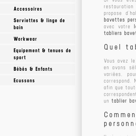
restauration 
Accessoires
Casquettes
propose d’h
bavettes per
Serviettes & linge de
Bonnets
Gants
avec votre
bain
Chapeaux
Plaids et couvertures
tabliers bave
Workwear
Draps de bain
Bandanas
Sous vêtements
Quel ta
Equipement & tenues de
Foutas personnalisables
Accessoires workwear
Echarpes
sport
Vous avez le
Peignoirs
Blouses
Cravates
en avons sél
Bébés & Enfants
Accessoires Sport
Serviettes éponge
Polos workwear
variées, po
Chaussures
Ecussons
Maillots
Accessoires
correspond.
Serviettes microfibre
Vestes & Softshells
afin que tou
Shorts & joggings
Bavoirs
Ecussons Grands Formats
corresponden
Pantalons & Bermudas
un
tablier b
Bodys
Ecussons Petits Formats
Chemises
Comment
Polos
Haute visibilité
personn
Sweats
T-shirts Workwear