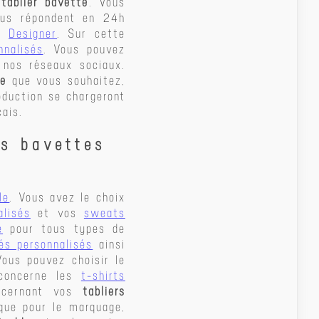
 tablier bavette
. Vous
ous répondent en 24h
on
Designer
. Sur cette
nnalisés
. Vous pouvez
 nos réseaux sociaux.
le
que vous souhaitez,
duction se chargeront
ais.
rs bavettes
le
. Vous avez le choix
alisés
et vos
sweats
e
pour tous types de
és personnalisés
ainsi
Vous pouvez choisir le
 concerne les
t-shirts
ncernant vos
tabliers
que pour le marquage,