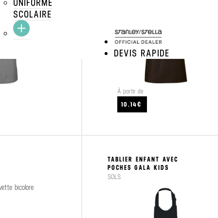
UNIFORME
SCOLAIRE
DEVIS RAPIDE
À partir de
CRAFTEZ
VOIR LE PRODUIT
10.14€
E
TABLIER ENFANT AVEC
POCHES GALA KIDS
SOLS