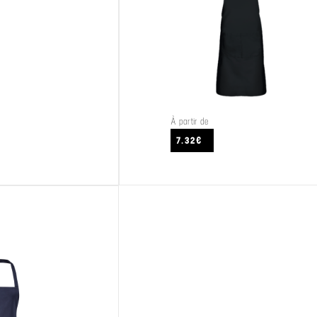
À partir de
CRAFTEZ
VOIR LE PRODUIT
7.32€
E