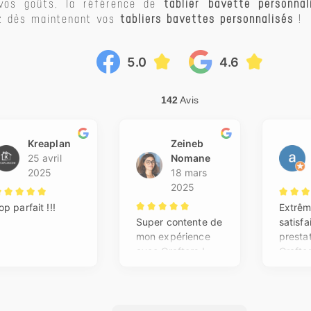
 vos goûts, la référence de
tablier bavette personnal
z dès maintenant vos
tabliers bavettes personnalisés
!