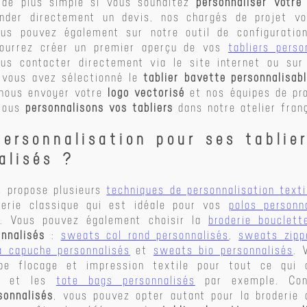
n de plus simple si vous souhaitez
personnaliser votre
nder directement un devis, nos chargés de projet v
us pouvez également sur notre outil de configurati
pourrez créer un premier aperçu de vos
tabliers perso
us contacter directement via le site internet ou sur
 vous avez sélectionné le
tablier bavette personnalisab
nous envoyer votre
logo vectorisé
et nos équipes de pro
 Nous
personnalisons vos tabliers
dans notre atelier franç
personnalisation pour ses tablie
alisés ?
s propose plusieurs
techniques de personnalisation texti
derie classique qui est idéale pour vos
polos personn
. Vous pouvez également choisir la
broderie bouclett
nnalisés
:
sweats col rond personnalisés
,
sweats zipp
 capuche personnalisés
et
sweats bio personnalisés
. 
pe flocage et impression textile pour tout ce qui
et les
tote bags personnalisés
par exemple. Co
sonnalisés
, vous pouvez opter autant pour la broderie 