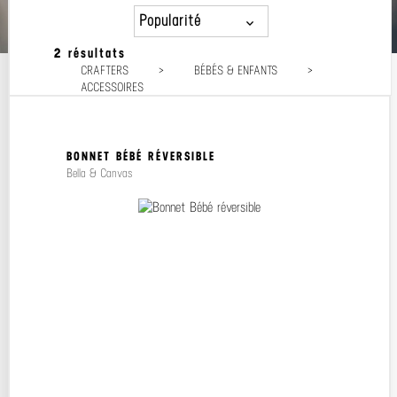
Popularité
2 résultats
Popularité
CRAFTERS
>
BÉBÉS & ENFANTS
>
Prix décroissant
ACCESSOIRES
Prix croissant
BONNET BÉBÉ RÉVERSIBLE
Bella & Canvas