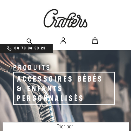
04 78 84 33 23
PRODUITS
ACCESSOIRES BÉBÉS
& ENFANTS
PERSONNALISÉS
Trier par :