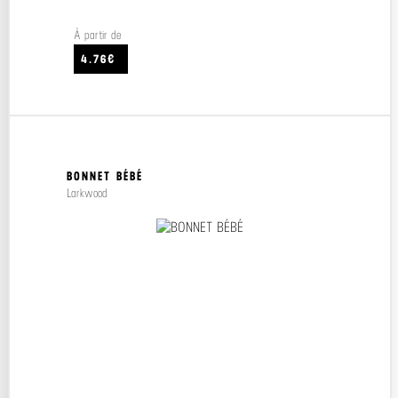
À partir de
4.76€
BONNET BÉBÉ
Larkwood