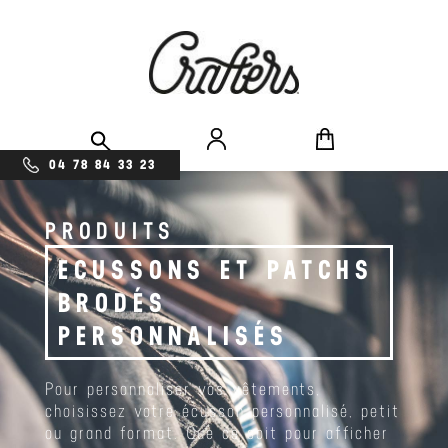
04 78 84 33 23
PRODUITS
ECUSSONS ET PATCHS
BRODÉS
PERSONNALISÉS
Pour personnaliser vos vêtements,
choisissez votre écusson personnalisé, petit
ou grand format. Que ce soit pour afficher