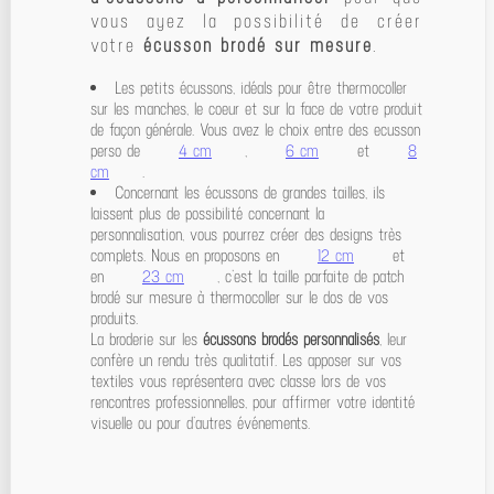
vous ayez la possibilité de créer
votre
écusson brodé sur mesure
.
Les petits écussons, idéals pour être thermocoller
sur les manches, le coeur et sur la face de votre produit
de façon générale. Vous avez le choix entre des
ecusson
perso de
4 cm
,
6 cm
et
8
cm
.
Concernant les écussons de grandes tailles, ils
laissent plus de possibilité concernant la
personnalisation, vous pourrez créer des designs très
complets. Nous en proposons en
12 cm
et
en
23 cm
, c’est la taille parfaite de
patch
brodé sur mesure à thermocoller sur le dos de vos
produits.
La broderie sur les
écussons brodés personnalisés
, leur
confère un rendu très qualitatif. Les apposer sur vos
textiles vous représentera avec classe lors de vos
rencontres professionnelles, pour affirmer votre identité
visuelle ou pour d’autres événements.