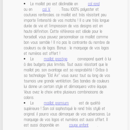
Le maillot pro est déclinable en
col rond
ou en
col V
. Tissu 100% polyester et
coutures renforcées, ce maillot est très résistant peu
importe l’intensité de vos matchs ! Il a une très longue
durée de vie et l’impression de vos designs est en
haute définition. Cette référence est idéale pour le
horseball, vous pouvez personnaliser ce maillot comme
bon vous semble ! Il n’a pas la contrainte du nombre de
couleurs ou de logos. Bonus : le marquage de vos logos
et numéros est offert !
Le
maillot prestige
correspond quant à lui
à des budgets plus limités. Tout aussi résistant que le
maillot pro, son avantage est sa respirabilité ! Grâce à
sa technologie "Eld Air" vous aurez tout au long de vos
tournois une grande ventilation. Ses bandes de couleurs
lui donne un certain style et démarquera votre équipe.
Vous avez le choix entre plusieurs combinaisons de
coloris.
Le
maillot premium
est de qualité
supérieure ! Son col sophistiqué le rend très stylé et
original, il pourra vous démarquer de vos adversaires. Le
marquage de vos logos et numéros est aussi offert. Il
est aussi disponible en
coupe enfant
.