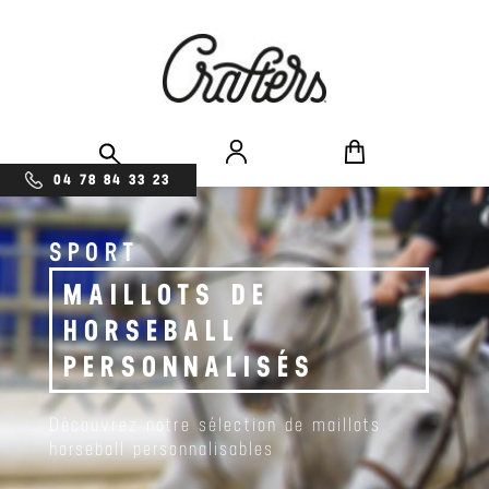
04 78 84 33 23
SPORT
MAILLOTS DE
HORSEBALL
PERSONNALISÉS
Découvrez notre sélection de maillots
horseball personnalisables