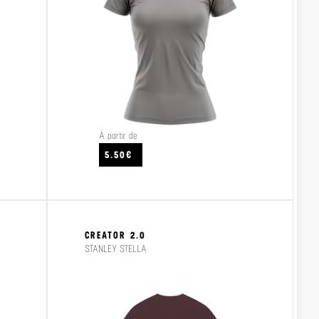
À partir de
CRAFTEZ
VOIR LE PRODUIT
VO
5.50€
CREATOR 2.0
STANLEY STELLA