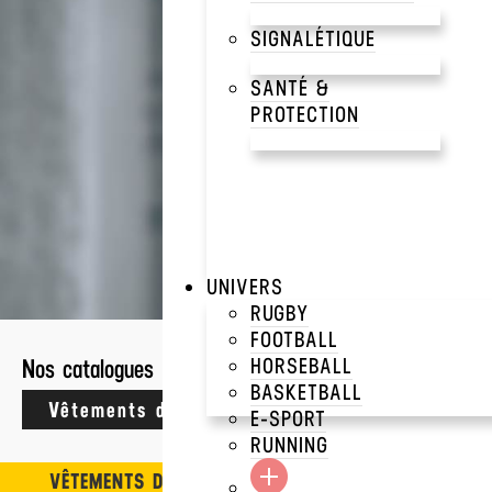
SIGNALÉTIQUE
Découvrez notre séle
d’activités. Une larg
SANTÉ &
PROTECTION
486 résultats
UNIVERS
VÊTEMENTS DE TRAVAIL
RUGBY
FOOTBALL
HORSEBALL
Nos catalogues
SWEAT CAPUCHE R
BASKETBALL
Crafters
E-SPORT
RUNNING
VÊTEMENTS DE TRAVAIL