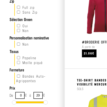
Zip
Full zip
Sans Zip
Sélection Green
Oui
Non
Personnalisation nominative
#BRODERIE OFF
Non
À partir de
Tissus
21.06€
Popeline
Maille piqué
Fermeture
Bandes Auto-
TEE-SHIRT BANDES
Agrippantes
VISIBILITÉ MERCU
Prix
SOLS
€
€
De
à