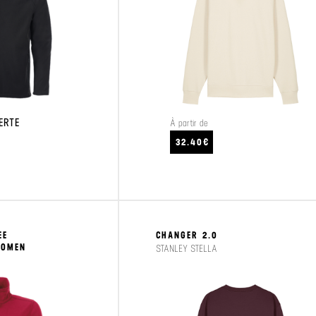
ERTE
À partir de
32.40€
CRAFTEZ
VOIR LE PRODUIT
EE
CHANGER 2.0
WOMEN
STANLEY STELLA