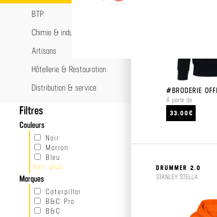
BTP
Chimie & industrie
Artisans
Hôtellerie & Restauration
Distribution & service
#BRODERIE OFF
À partir de
Filtres
33.00€
Couleurs
Noir
Marron
Bleu
Voir plus
Gris
DRUMMER 2.0
Vert
STANLEY STELLA
Marques
Beige
Caterpillar
Rouge
B&C Pro
Blanc
B&C
Jaune