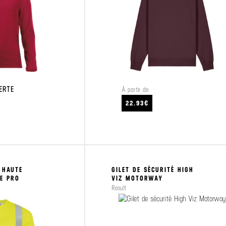
ERTE
À partir de
22.93€
CRAFTEZ
VOIR LE PRODUIT
 HAUTE
GILET DE SÉCURITÉ HIGH
RE PRO
VIZ MOTORWAY
Result