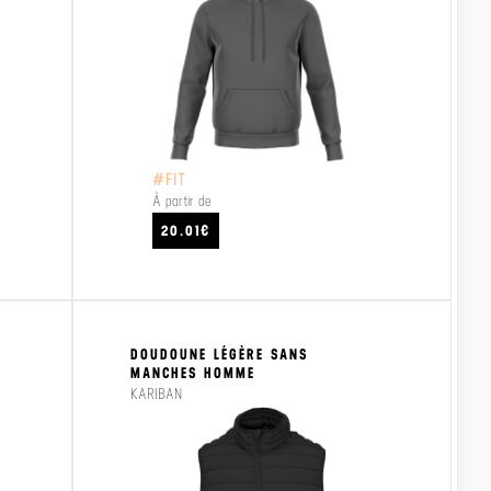
#FIT
À partir de
CRAFTEZ
VOIR LE PRODUIT
VO
20.01€
DOUDOUNE LÉGÈRE SANS
MANCHES HOMME
KARIBAN