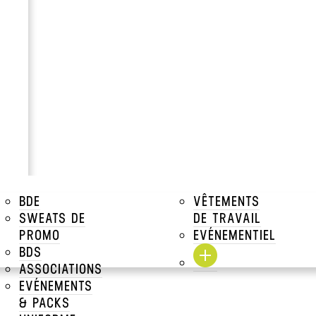
ction de
vêtements de travail personnalisés
destinés à t
e gamme pour tous les métiers, tous les projets, dans d
Trier par :
BDE
VÊTEMENTS
SWEATS DE
DE TRAVAIL
PROMO
EVÉNEMENTIEL
ISE
POLO DELUXE
BDS
Crafters
ASSOCIATIONS
EVÉNEMENTS
& PACKS