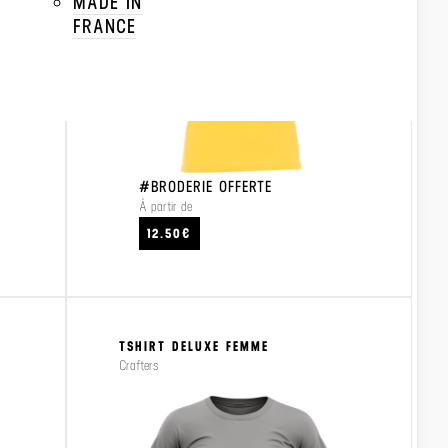
MADE IN
FRANCE
#BRODERIE OFFERTE
À partir de
CRAFTEZ
VOIR LE PRODUIT
VO
12.50€
TSHIRT DELUXE FEMME
Crafters