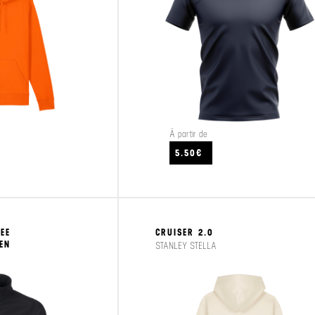
À partir de
CRAFTEZ
VOIR LE PRODUIT
5.50€
EE
CRUISER 2.0
EN
STANLEY STELLA