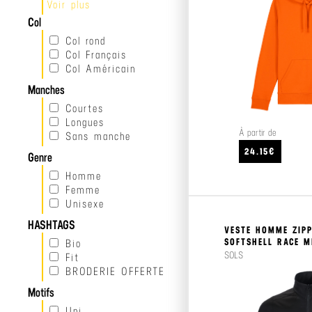
Voir plus
Dickies
Orange
Grisport
Col
Rose
Henbury
Bordeaux
Col rond
Kariban
Violet
Col Français
KARIBAN
ORANGE
Col Américain
Result
Royal
Manches
Russell
Jerzees
Courtes
Schoolgear
Longues
Russell
À partir de
Sans manche
Collection
24.15€
Genre
Fruit of the
Loom
Homme
Timberland
Femme
PRO
Unisexe
Molinel
HASHTAGS
Cepovett
VESTE HOMME ZIPP
Workwear
SOFTSHELL RACE M
Bio
Crafters
SOLS
Fit
Payper
BRODERIE OFFERTE
Delta Plus
Motifs
Regatta
Yoko
Uni