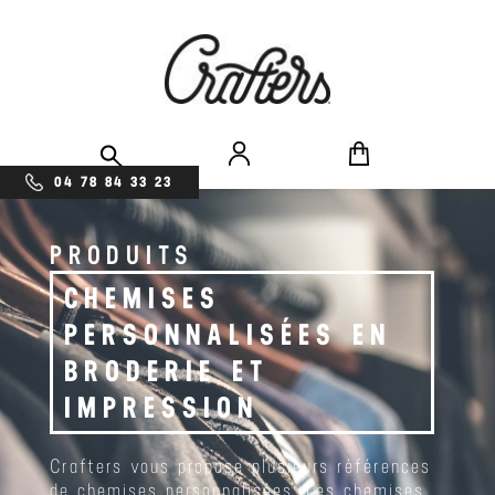
04 78 84 33 23
PRODUITS
CHEMISES
PERSONNALISÉES EN
BRODERIE ET
IMPRESSION
Crafters vous propose plusieurs références
de chemises personnalisées. Les chemises