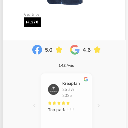
À partir de
14.27€