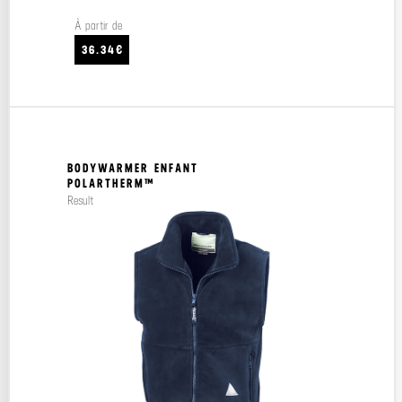
À partir de
36.34€
BODYWARMER ENFANT
POLARTHERM™
Result