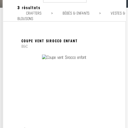
3 résultats
Popularité
CRAFTERS
>
BÉBÉS & ENFANTS
>
VESTES &
Prix décroissant
BLOUSONS
Prix croissant
COUPE VENT SIROCCO ENFANT
B&C