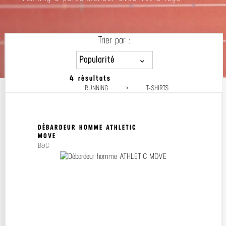
Trier par :
Popularité
4 résultats
Popularité
RUNNING
>
T-SHIRTS
Prix décroissant
Prix croissant
DÉBARDEUR HOMME ATHLETIC
MOVE
B&C