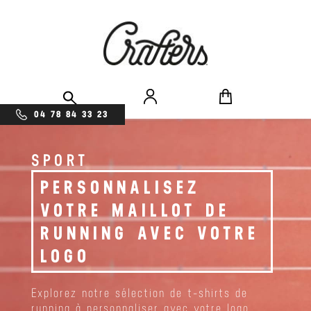
04 78 84 33 23
SPORT
PERSONNALISEZ
VOTRE MAILLOT DE
RUNNING AVEC VOTRE
LOGO
Explorez notre sélection de t-shirts de
running à personnaliser avec votre logo