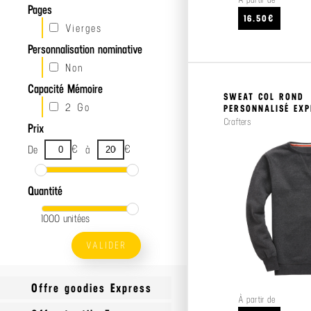
Pages
16.50€
Vierges
Personnalisation nominative
Non
Capacité Mémoire
SWEAT COL ROND
2 Go
PERSONNALISÉ EX
Crafters
Prix
€
€
De
à
Quantité
1000 unitées
VALIDER
Offre goodies Express
À partir de