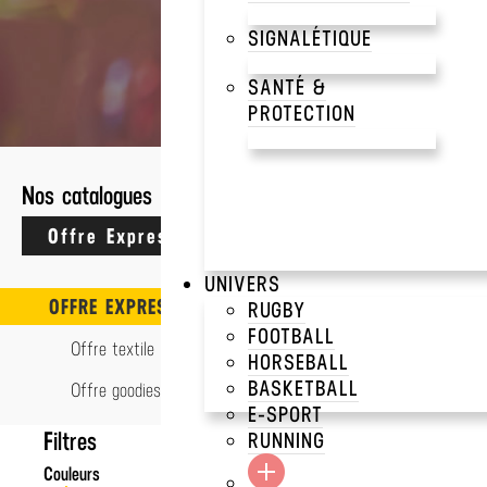
SIGNALÉTIQUE
SANTÉ &
10 résultats
PROTECTION
OFFRE EXPRESS
Nos catalogues
CARNET A5 OFFRE
EXPRESS
Crafters
UNIVERS
OFFRE EXPRESS
RUGBY
FOOTBALL
Offre textile Express
HORSEBALL
BASKETBALL
Offre goodies Express
E-SPORT
Filtres
RUNNING
Couleurs