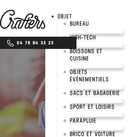
OBJET
BUREAU
HIGH-TECH
04 78 84 33 23
BOISSONS ET
CUISINE
OFFRE EXPRE
OBJETS
OFF
ÉVÉNEMENTIELS
SACS ET BAGAGERIE
Si vous avez un besoi
SPORT ET LOISIRS
l'offre express sur un
PARAPLUIE
BRICO ET VOITURE