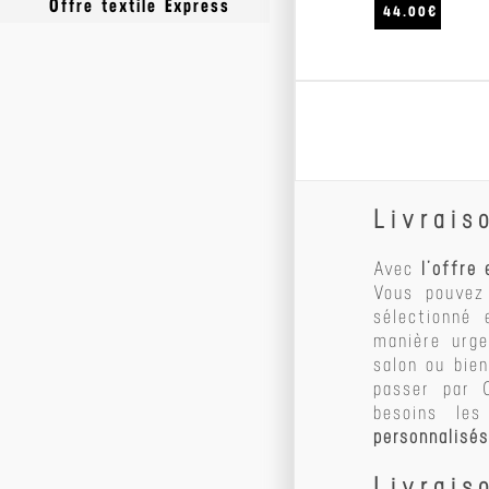
Offre textile Express
44.00€
Polos Express
Sweats Express
Tshirts Express
Livrais
Avec
l’offre
Vous pouvez 
sélectionné
manière urg
salon ou bie
passer par 
besoins le
personnalisés
Livrais