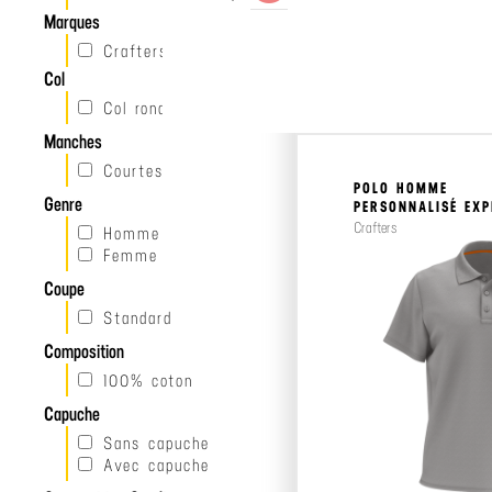
Marques
À partir de
Crafters
7.70€
Col
Col rond
Manches
Courtes
POLO HOMME
Genre
PERSONNALISÉ EX
Crafters
Homme
Femme
Coupe
Standard
Composition
100% coton
Capuche
Sans capuche
Avec capuche