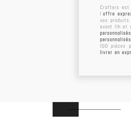
Crafters est
l’
offre expre
vos produits
avant 11h et
personnalisés
personnalisés
100 pièces 
livrer en exp