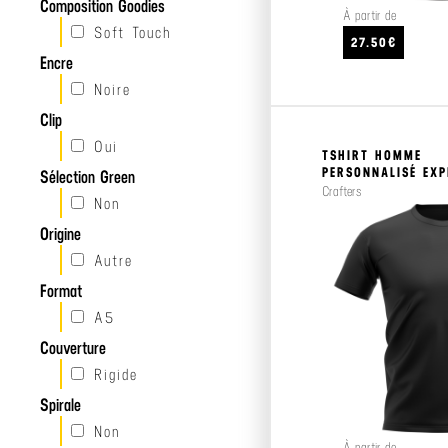
Composition Goodies
À partir de
Soft Touch
27.50€
Encre
Noire
Clip
Oui
TSHIRT HOMME
PERSONNALISÉ EX
Sélection Green
Crafters
Non
Origine
Autre
Format
A5
Couverture
Rigide
Spirale
Non
À partir de