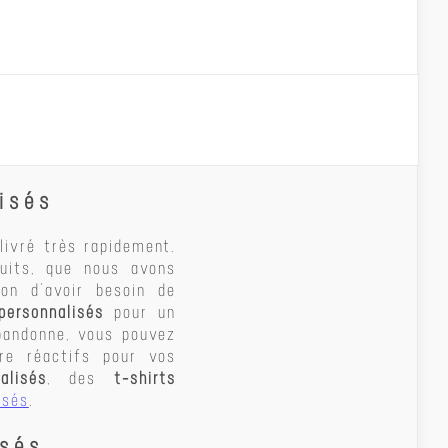
isés
livré très rapidement.
duits, que nous avons
on d’avoir besoin de
personnalisés
pour un
bandonne, vous pouvez
re réactifs pour vos
alisés
, des
t-shirts
isés
.
isés