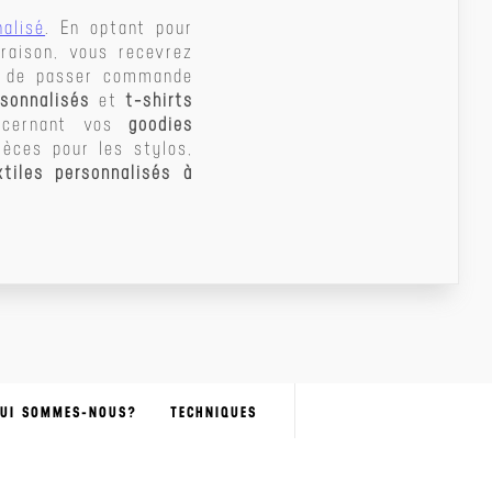
nalisé
. En optant pour
raison, vous recevrez
nt de passer commande
rsonnalisés
et
t-shirts
oncernant vos
goodies
èces pour les stylos,
xtiles personnalisés à
UI SOMMES-NOUS?
TECHNIQUES