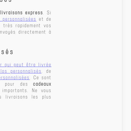
s
livraisons express
. Si
 personnalisées
et de
r très rapidement vos
 envoyés directement à
isés
er qui peut être livrée
olos personnalisés
, de
ersonnalisées
. Ce sont
oin pour des
cadeaux
 importants. Ne vous
 livraisons les plus