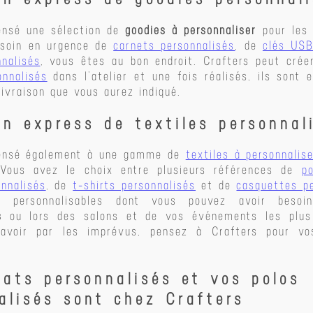
ensé une sélection de
goodies à personnaliser
pour le
esoin en urgence de
carnets personnalisés
, de
clés USB
nnalisés
, vous êtes au bon endroit. Crafters peut crée
onnalisés
dans l’atelier et une fois réalisés, ils sont
livraison que vous aurez indiqué.
on express de textiles personnal
pensé également à une gamme de
textiles à personnalis
 Vous avez le choix entre plusieurs références de
p
nnalisés
, de
t-shirts personnalisés
et de
casquettes p
ts personnalisables dont vous pouvez avoir bes
s
ou lors des salons et de vos événements les plus
 avoir par les imprévus, pensez à Crafters pour vos
ats personnalisés et vos polos
alisés sont chez Crafters