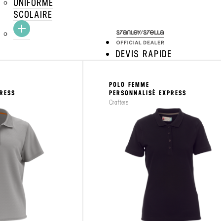
UNIFORME
SCOLAIRE
À partir de
CRAFTEZ
VOIR LE PRODUIT
8.80€
DEVIS RAPIDE
POLO FEMME
PRESS
PERSONNALISÉ EXPRESS
Crafters