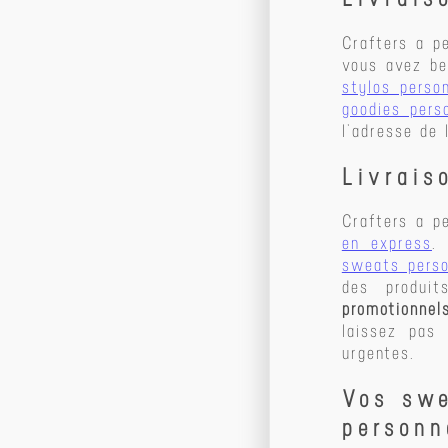
Crafters a p
vous avez b
stylos perso
goodies pers
l’adresse de 
Livrais
Crafters a 
en express
.
sweats perso
des produi
promotionnel
laissez pas
urgentes.
Vos swe
personn