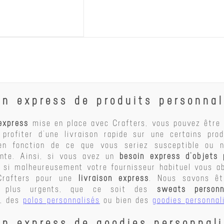
CRAFTEZ
VOIR LE PRODUIT
on express de produits personnal
 express
mise en place avec Crafters, vous pouvez être 
profiter d’une livraison rapide sur une certains pro
 en fonction de ce que vous seriez susceptible ou n
ente. Ainsi, si vous avez un
besoin express d’objets 
n si malheureusement votre fournisseur habituel vous a
Crafters pour une
livraison express
. Nous savons êt
s plus urgents, que ce soit des
sweats personn
, des
polos personnalisés
ou bien des
goodies personnal
on express de goodies personnal