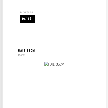
À partir de
14.18€
HAIE 35CM
Proact