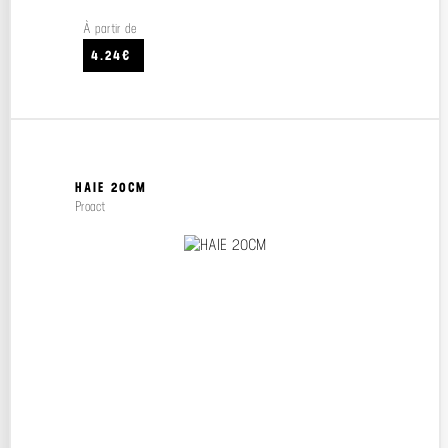
À partir de
4.24€
HAIE 20CM
Proact