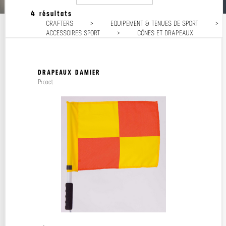
4 résultats
Popularité
CRAFTERS
>
EQUIPEMENT & TENUES DE SPORT
>
Prix décroissant
ACCESSOIRES SPORT
>
CÔNES ET DRAPEAUX
Prix croissant
DRAPEAUX DAMIER
Proact