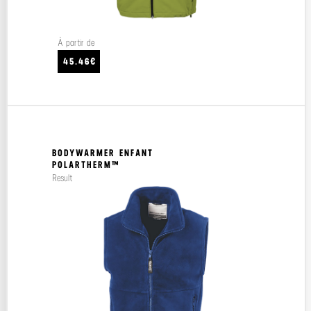
À partir de
45.46€
BODYWARMER ENFANT
POLARTHERM™
Result