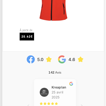
À partir de
20.42€