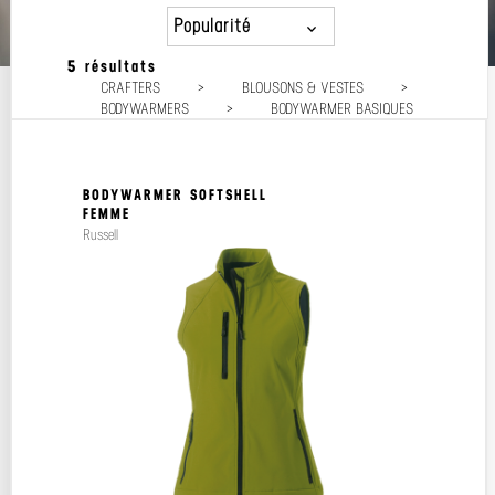
Popularité
5 résultats
Popularité
CRAFTERS
>
BLOUSONS & VESTES
>
Prix décroissant
BODYWARMERS
>
BODYWARMER BASIQUES
Prix croissant
BODYWARMER SOFTSHELL
FEMME
Russell