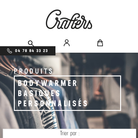
04 78 84 33 23
PRODUITS
BODYWARMER
BASIQUES
PERSONNALISÉS
Trier par :