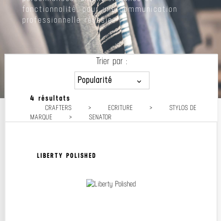
fonctionnalité, pour une communication
professionnelle réussie.
Trier par :
Popularité
4 résultats
Popularité
CRAFTERS
>
ECRITURE
>
STYLOS DE
Prix décroissant
MARQUE
>
SENATOR
Prix croissant
LIBERTY POLISHED