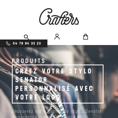
04 78 84 33 23
PRODUITS
CRÉEZ VOTRE STYLO
SENATOR
PERSONNALISÉ AVEC
VOTRE LOGO
Découvrez notre gamme de stylos Senator
personnalisés, alliant élégance et