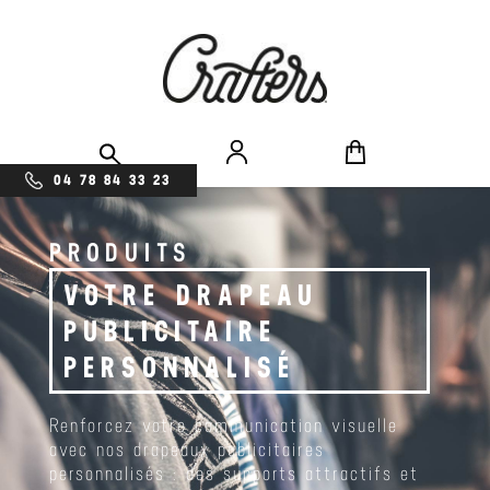
04 78 84 33 23
PRODUITS
VOTRE DRAPEAU
PUBLICITAIRE
PERSONNALISÉ
Renforcez votre communication visuelle
avec nos drapeaux publicitaires
personnalisés : des supports attractifs et