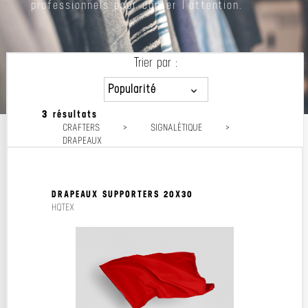
professionnels pour capter l’attention.
Trier par :
Popularité
3 résultats
Popularité
CRAFTERS
>
SIGNALÉTIQUE
>
Prix décroissant
DRAPEAUX
Prix croissant
DRAPEAUX SUPPORTERS 20X30
HQTEX