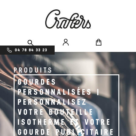
04 78 84 33 23
PRODUITS
GOURDES
PERSONNALISÉES |
PERSONNALISEZ
VOTRE BOUTEILLE
ISOTHERME ET VOTRE
GOURDE PUBLICITAIRE