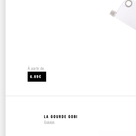
À partir de
6.89€
LA GOURDE GOBI
Gobilab