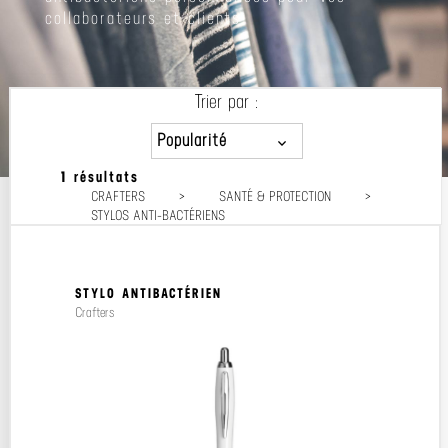
collaborateurs et clients.
Trier par :
Popularité
1 résultats
Popularité
CRAFTERS
>
SANTÉ & PROTECTION
>
Prix décroissant
STYLOS ANTI-BACTÉRIENS
Prix croissant
STYLO ANTIBACTÉRIEN
Crafters