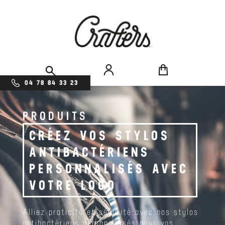
04 78 84 33 23
PRODUITS
CRÉEZ VOS STYLOS
ANTIBACTÉRIENS
PERSONNALISÉS AVEC
VOTRE LOGO
Alliez praticité et sécurité avec nos stylos
antibactériens personnalisés pour vos