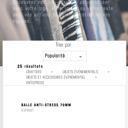
Découvrez nos anti-stress à personnaliser
avec votre logo, votre image ou votre texte
pour vos actions de communication ou vos
équipes.
Trier par :
Popularité
25 résultats
Popularité
CRAFTERS
>
OBJETS ÉVÉNEMENTIELS
>
Prix décroissant
OBJETS ET ACCESSOIRES ÉVÉNEMENTIEL
>
Prix croissant
ANTISTRESS
BALLE ANTI-STRESS 70MM
RJPRINT