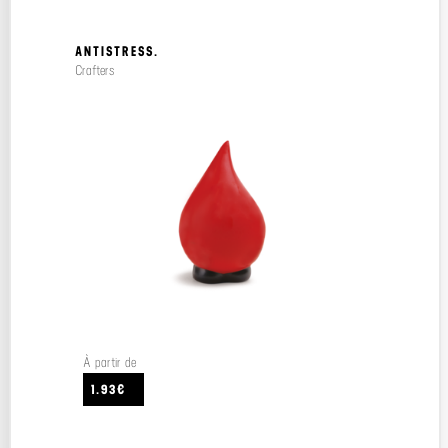
ANTISTRESS.
Crafters
À partir de
1.93€