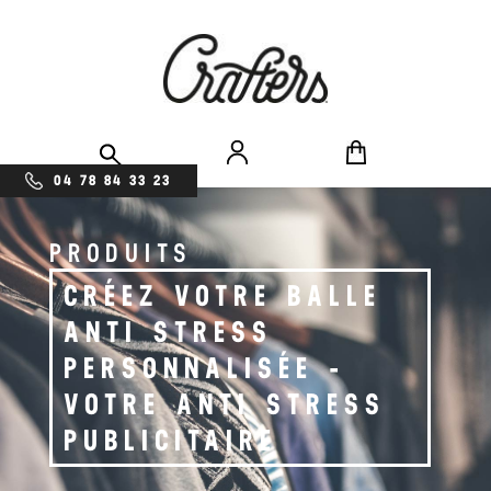
04 78 84 33 23
PRODUITS
CRÉEZ VOTRE BALLE
ANTI STRESS
PERSONNALISÉE -
VOTRE ANTI STRESS
PUBLICITAIRE