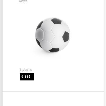
Crafters
À partir de
0.95€