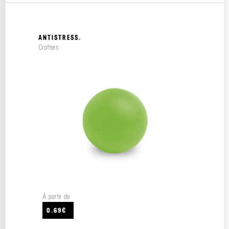
ANTISTRESS.
Crafters
À partir de
0.69€