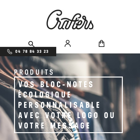
04 78 84 33 23
PRODUITS
VOS BLOC-NOTES
ÉCOLOGIQUE
PERSONNALISABLE
AVEC VOTRE LOGO OU
VOTRE MESSAGE