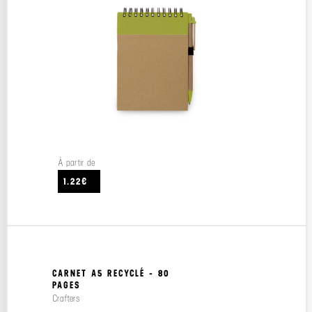
À partir de
1.22€
CARNET A5 RECYCLÉ - 80
PAGES
Crafters