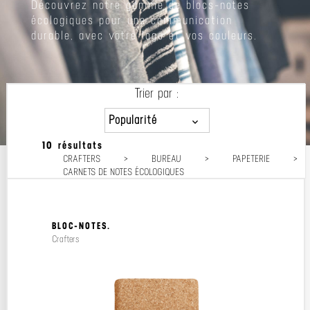
Découvrez notre gamme de blocs-notes
écologiques pour une communication
durable, avec votre logo et vos couleurs.
Trier par :
Popularité
10 résultats
Popularité
CRAFTERS
>
BUREAU
>
PAPETERIE
>
Prix décroissant
CARNETS DE NOTES ÉCOLOGIQUES
Prix croissant
BLOC-NOTES.
Crafters