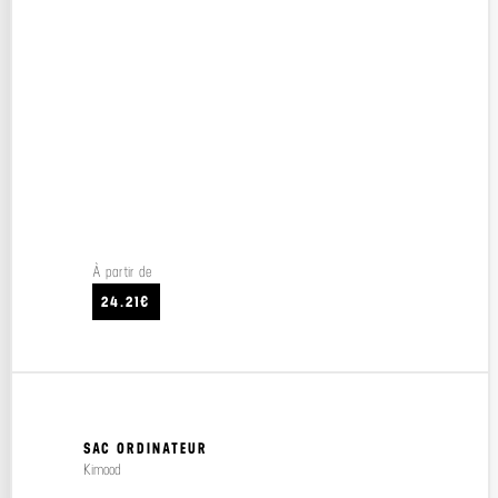
À partir de
24.21€
SAC ORDINATEUR
Kimood