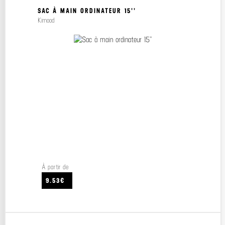
SAC À MAIN ORDINATEUR 15''
Kimood
À partir de
9.53€