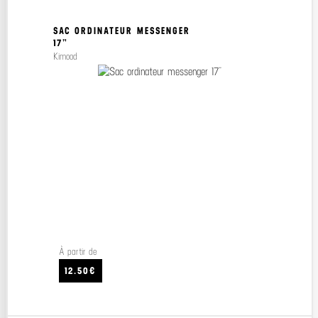
SAC ORDINATEUR MESSENGER
17”
Kimood
À partir de
12.50€