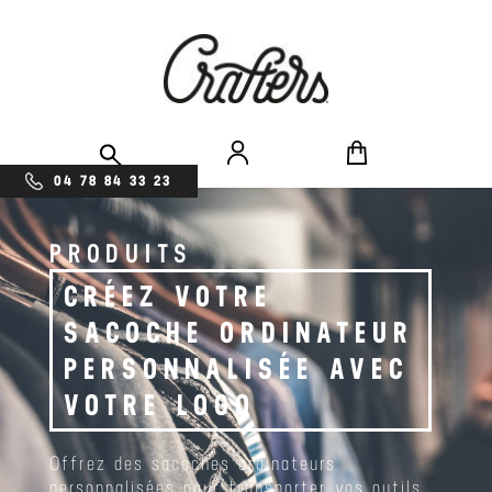
04 78 84 33 23
PRODUITS
CRÉEZ VOTRE
SACOCHE ORDINATEUR
PERSONNALISÉE AVEC
VOTRE LOGO
Offrez des sacoches ordinateurs
personnalisées pour transporter vos outils