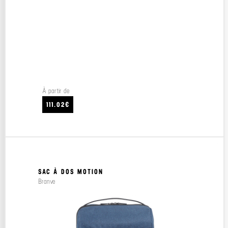
À partir de
111.02€
SAC À DOS MOTION
Branve